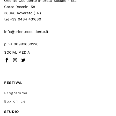
Oriente Occidente Impresa Sociale - Ets
Corso Rosmini 58
38068 Rovereto (TN)
tel +39 0464 431660
info@orienteoccidente.it
p.iva 00993860220
SOCIAL MEDIA
Facebook
Instagram
Twitter
(
Vai a (link esterno)
(
(
Vai a (link esterno)
Vai a (link esterno)
)
)
)
FESTIVAL
Programma
Box office
STUDIO