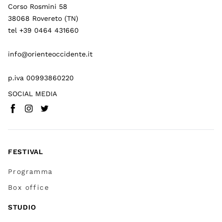
Corso Rosmini 58
38068 Rovereto (TN)
tel +39 0464 431660
info@orienteoccidente.it
p.iva 00993860220
SOCIAL MEDIA
Facebook
Instagram
Twitter
(
Vai a (link esterno)
(
(
Vai a (link esterno)
Vai a (link esterno)
)
)
)
FESTIVAL
Programma
Box office
STUDIO