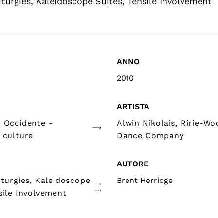
iturgies, Kaleidoscope Suites, Tensile Involvement
ANNO
2010
ARTISTA
e Occidente -
Alwin Nikolais, Ririe-W
 culture
Dance Company
AUTORE
iturgies, Kaleidoscope
Brent Herridge
sile Involvement