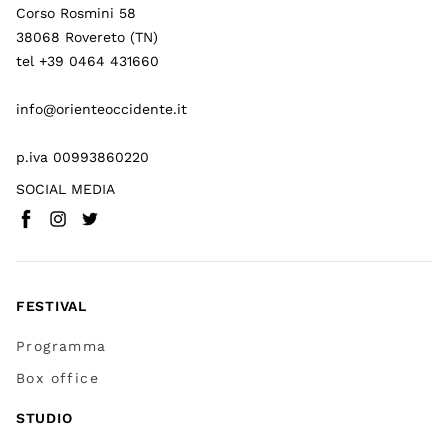
Corso Rosmini 58
38068 Rovereto (TN)
tel +39 0464 431660
info@orienteoccidente.it
p.iva 00993860220
SOCIAL MEDIA
Facebook
Instagram
Twitter
(
Vai a (link esterno)
(
(
Vai a (link esterno)
Vai a (link esterno)
)
)
)
FESTIVAL
Programma
Box office
STUDIO