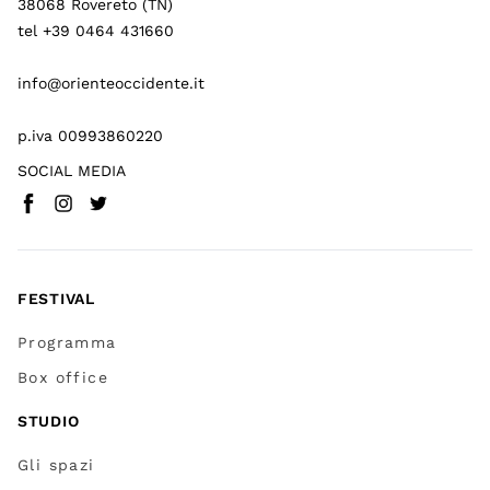
38068 Rovereto (TN)
tel +39 0464 431660
info@orienteoccidente.it
p.iva 00993860220
SOCIAL MEDIA
Facebook
Instagram
Twitter
(
Vai a (link esterno)
(
(
Vai a (link esterno)
Vai a (link esterno)
)
)
)
FESTIVAL
Programma
Box office
STUDIO
Gli spazi