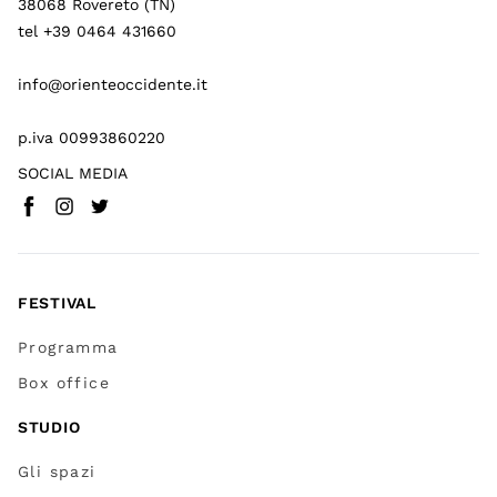
38068 Rovereto (TN)
tel +39 0464 431660
info@orienteoccidente.it
p.iva 00993860220
SOCIAL MEDIA
Facebook
Instagram
Twitter
(
Vai a (link esterno)
(
(
Vai a (link esterno)
Vai a (link esterno)
)
)
)
FESTIVAL
Programma
Box office
STUDIO
Gli spazi