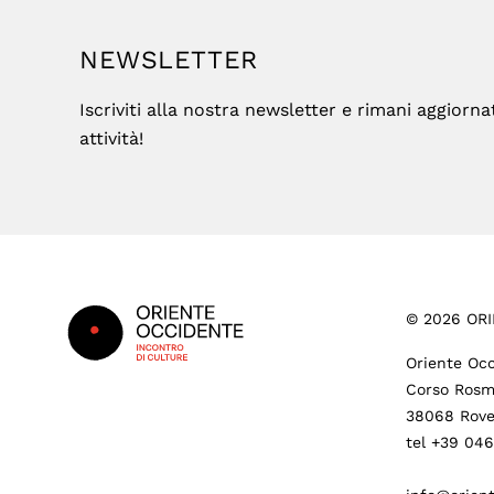
NEWSLETTER
Iscriviti alla nostra newsletter e rimani aggiorna
attività!
Footer
©
2026
ORI
Oriente Occ
Corso Rosm
38068 Rove
tel +39 04