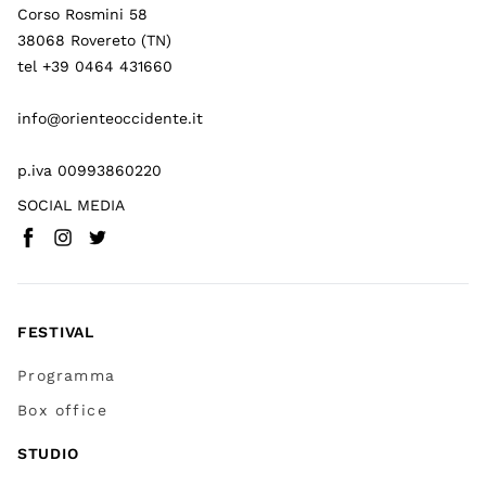
Corso Rosmini 58
38068 Rovereto (TN)
tel +39 0464 431660
info@orienteoccidente.it
p.iva 00993860220
SOCIAL MEDIA
Facebook
Instagram
Twitter
(
Vai a (link esterno)
(
(
Vai a (link esterno)
Vai a (link esterno)
)
)
)
FESTIVAL
Programma
Box office
STUDIO