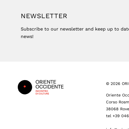
NEWSLETTER
Subscribe to our newsletter and keep up to date 
news!
Footer
©
2026
ORI
Oriente Occ
Corso Rosm
38068 Rove
tel +39 04